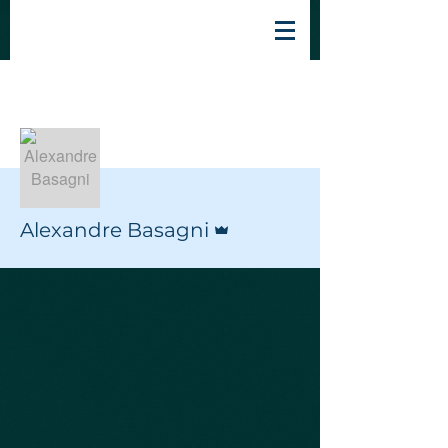
Mais ações
Seguir
Administrador
Alexandre Basagni