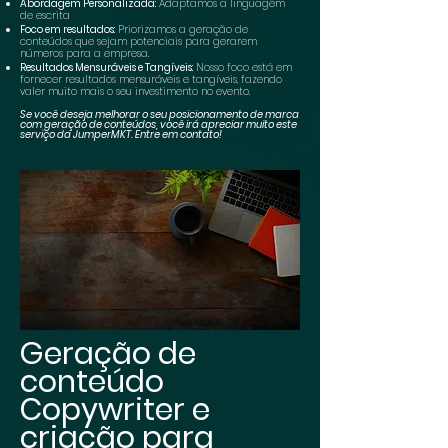
Abordagem Personalizada:
Adaptamos a linguagem
de escrita
Foco em resultados:
Priorizamos a geração de
conteúdos que sejam potenciais para gerarem
números para a empresa.
Resultados Mensuráveis e Tangíveis:
Nosso foco está em
fornecer resultados mensuráveis e tangíveis, fazendo
valer muito mais o seu investimento no evento.
Se você deseja melhorar o seu posicionamento de marca
com geração de conteúdos, você irá apreciar muito este
serviço da JumperMKT. Entre em contato!
Geração de
conteúdo
Copywriter e
criação para