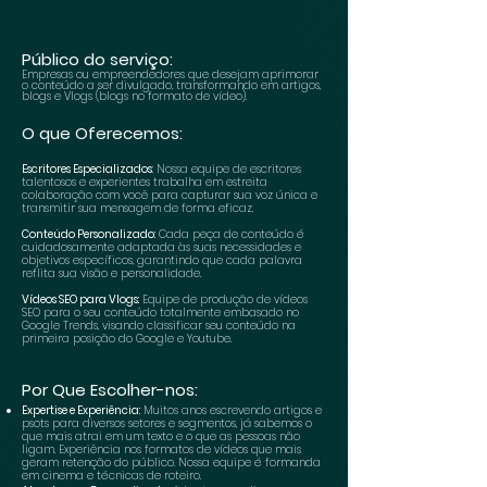
Público do serviço:
Empresas ou empreendedores que desejam aprimorar
o conteúdo a ser divulgado, transformando em artigos,
blogs e Vlogs (blogs no formato de vídeo).
O q
ue Oferecemos:
Escritores Especializados
: Nossa equipe de escritores
talentosos e experientes trabalha em estreita
colaboração com você para capturar sua voz única e
transmitir sua mensagem de forma eficaz.
Conteúdo Personalizado:
Cada peça de conteúdo é
cuidadosamente adaptada às suas necessidades e
objetivos específicos, garantindo que cada palavra
reflita sua visão e personalidade.
Vídeos SEO para Vlogs:
Equipe de produção de vídeos
SEO para o seu conteúdo totalmente embasado no
Google Trends, visando classificar seu conteúdo na
primeira posição do Google e Youtube.
Por Que Escolher-nos:
Expertise e Experiência:
Muitos anos escrevendo artigos e
psots para diversos setores e segmentos, já sabemos o
que mais atrai em um texto e o que as pessoas não
ligam. Experiência nos formatos de vídeos que mais
geram retenção do público. Nossa equipe é formanda
em cinema e técnicas de roteiro.