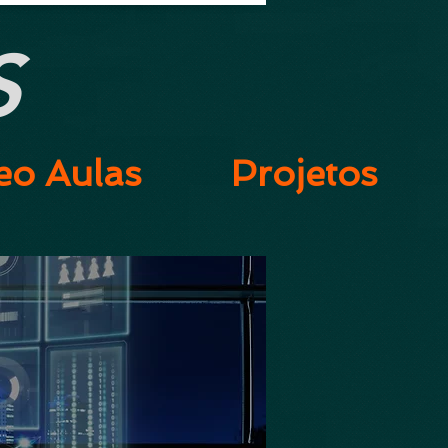
S
eo Aulas
Projetos