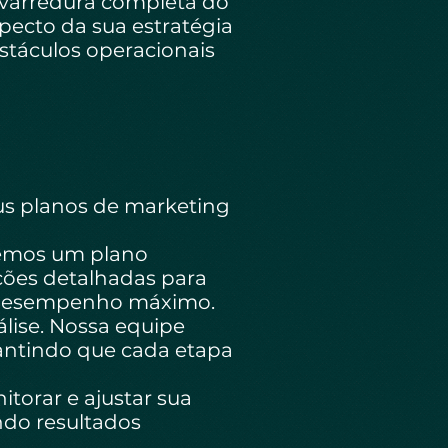
 varredura completa do
specto da sua estratégia
bstáculos operacionais
us planos de marketing
remos um plano
ções detalhadas para
m desempenho máximo.
lise. Nossa equipe
antindo que cada etapa
torar e ajustar sua
ndo resultados