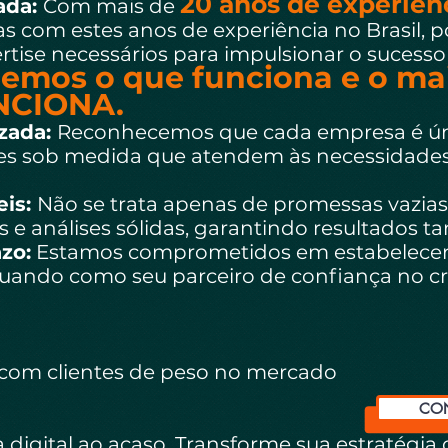
20 anos de experiênc
ada:
Com mais de
s com estes anos de experiência no Brasil, 
tise necessários para impulsionar o sucess
emos o que funciona e o mai
NCIONA.
zada:
Reconhecemos que cada empresa é úni
s sob medida que atendem às necessidades 
eis:
Não se trata apenas de promessas vazias
e análises sólidas, garantindo resultados ta
zo:
Estamos comprometidos em estabelecer 
atuando como seu parceiro de confiança no c
com clientes de peso no mercado
CON
 digital ao acaso. Transforme sua estratégia 