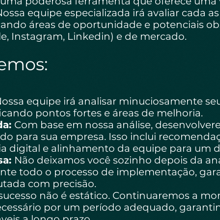
é uma poderosa ferramenta que oferece uma
ossa equipe especializada irá avaliar cada a
ficando áreas de oportunidade e potenciais o
e, Instagram, Linkedin) e de mercado.
emos:
ossa equipe irá analisar minuciosamente se
ificando pontos fortes e áreas de melhoria.
da:
Com base em nossa análise, desenvolve
ado para sua empresa. Isso inclui recomenda
gia digital e alinhamento da equipe para u
sa:
Não deixamos você sozinho depois da aná
rante todo o processo de implementação, gar
cutada com precisão.
ucesso não é estático. Continuaremos a moni
ecessário por um período adequado, garanti
veis a longo prazo.