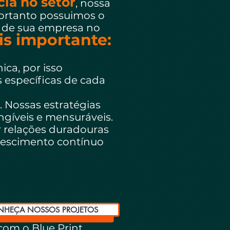
ia no setor
, nossa
portanto possuimos o
o de sua empresa no
s importante:
ca, por isso
específicas de cada
. Nossas estratégias
ngíveis e mensuráveis.
relações duradouras
rescimento contínuo
HEÇA NOSSOS PROJETOS
com o Blue Print