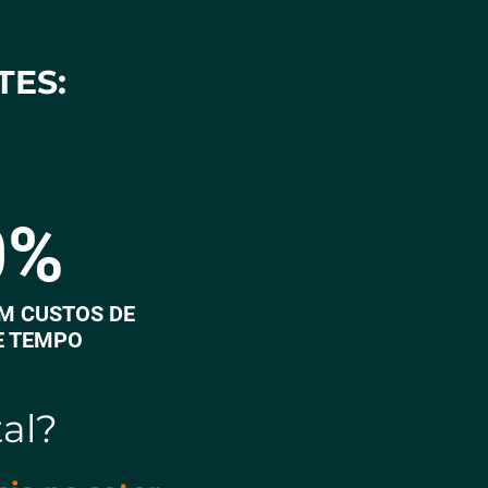
TES:
0%
M CUSTOS DE
E TEMPO
tal?