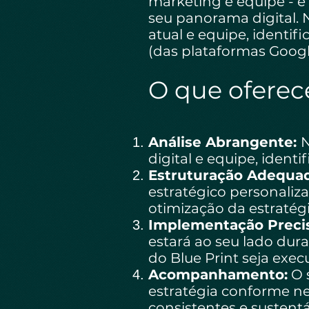
marketing e equipe - 
seu panorama digital. N
atual e equipe, identi
(das plataformas Googl
O que oferec
Análise Abrangente:
N
digital e equipe, ident
Estruturação Adequa
estratégico personaliz
otimização da estraté
Implementação Preci
estará ao seu lado du
do Blue Print seja exe
Acompanhamento:
O s
estratégia conforme n
consistentes e sustentá