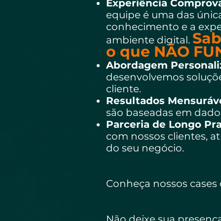
Experiência Comprov
equipe é uma das única
conhecimento e a exper
Sab
ambiente digital.
o que NÃO FU
Abordagem Personali
desenvolvemos soluçõe
cliente.
Resultados Mensuráv
são baseadas em dados 
Parceria de Longo Pra
com nossos clientes, 
do seu negócio.
Conheça nossos cases 
Não deixe sua presença