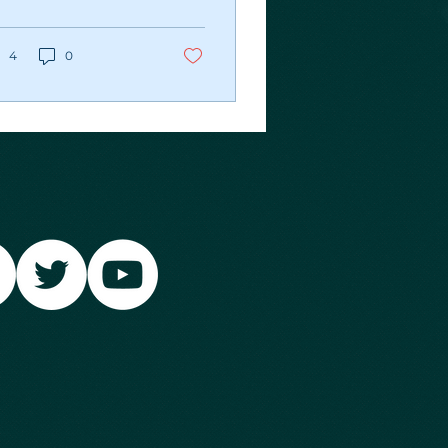
munidade online. O
x Blog possui uma
ea de membros na
4
0
l os...