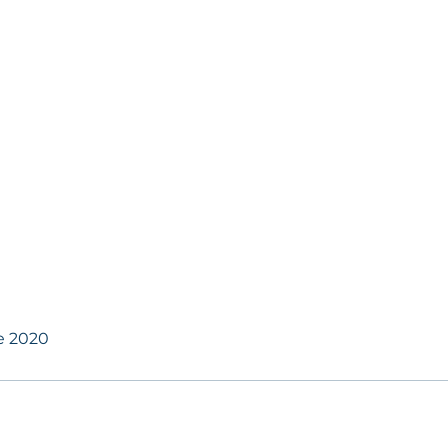
ments
Blog Likes
ndre Basagni
Administrador
0
seguindo
de 2020