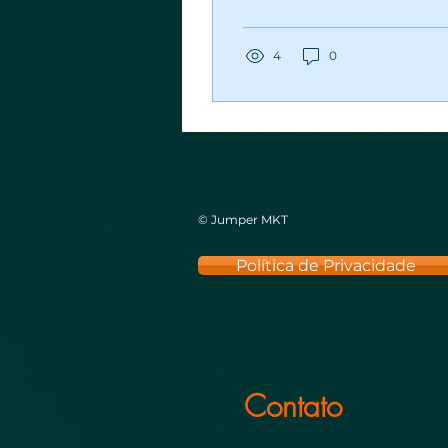
conveniência. No post
desse blog vamos
compartilhar dicas de
4
0
como...
© Jumper MKT
Política de Privacidade
Contato